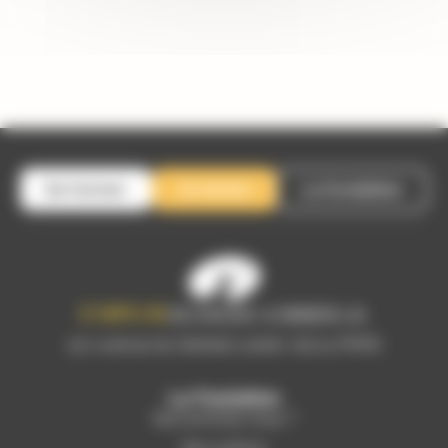
Se former
Je donne
La fondation
120, avenue du Général Leclerc 75014 PARIS
La Fondation
Qui sommes-nous ?