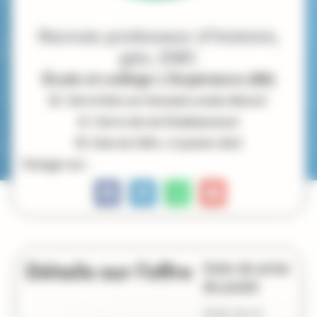
Recrute professeur d’histoire,
géo, EMC
École et collège L'Espérance (95)
Voir la fiche sur l'annuaire ecoles-libres.fr
Voir le site de l'établissement
Date de l'offre : 21 janvier 2025
Partager sur :
Détails sur l'offre
Date de prise
de poste
2025-09-01