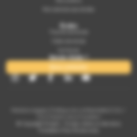
Nos actions
Nos services aux écoles
Écoles
Trouver une école
Créer une école
Se former
Besoin d'aide ?
Nous contacter
Mentions légales
|
Politique de confidentialité
|
CGU /
CGV
|
Statuts de la Fondation
© Copyright Emploi – Ecoles Libres un site de la
Fondation Pour l’École 2025
Postuler à cette offre