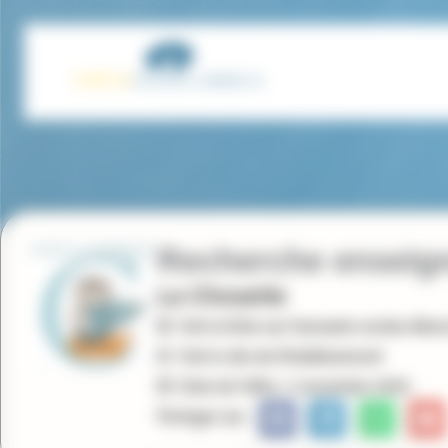
Panneau de gestion des cookies
Recherche enseigna
La Chouette
Voir la fiche sur l'annuaire ecoles-libres
Voir le site de l'établissement
Date de l'offre : 3 novembre 2025
Partager sur :