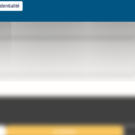
ité plus tôt).
dentialité
Je donne