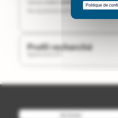
Période: à définir ( 3ème trimestre certain, possibil
Politique de confi
Plus de précisions par téléphone.
Profil recherché
Diplômé de l’ILFM
Se former