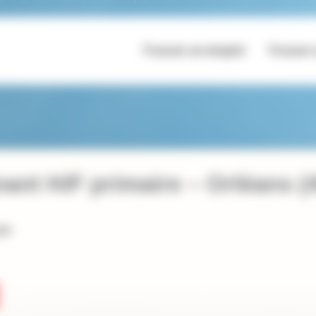
Trouver un emploi
Trouver 
nt H/F primaire – Orléans (
.fr