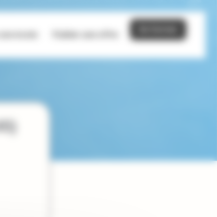
Se former
une école
Publier une offre
45)